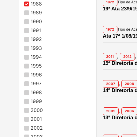
Tipo de Ac
1972
1988
19ª Ata 23/9/1
1989
1990
Tipo de Ac
1991
1972
Ata 17ª 1/08/1
1992
1993
,
,
1994
2011
2012
15ª Diretoria 
1995
1996
,
1997
2007
2008
14ª Diretoria 
1998
1999
2000
,
2005
2006
13ª Diretoria 
2001
2002
2003