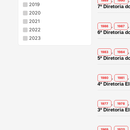
1989
1990
2019
7ª Diretoria d
2020
2021
,
,
1986
1987
2022
6ª Diretoria d
2023
,
,
1983
1984
5ª Diretoria d
,
,
1980
1981
4ª Diretoria E
,
,
1977
1978
3ª Diretoria E
,
,
1969
1970