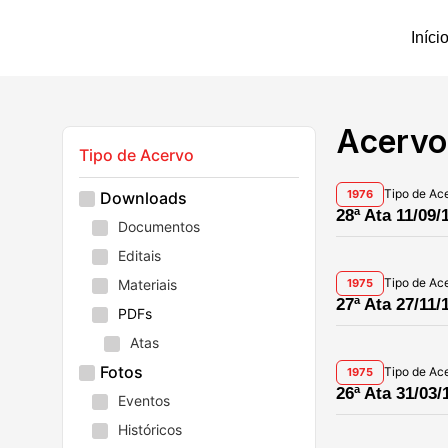
Iníci
Acervo 
Tipo de Acervo
Tipo de Ac
1976
Downloads
28ª Ata 11/09/
Documentos
Editais
Tipo de Ac
Materiais
1975
27ª Ata 27/11/
PDFs
Atas
Fotos
Tipo de Ac
1975
26ª Ata 31/03/
Eventos
Históricos