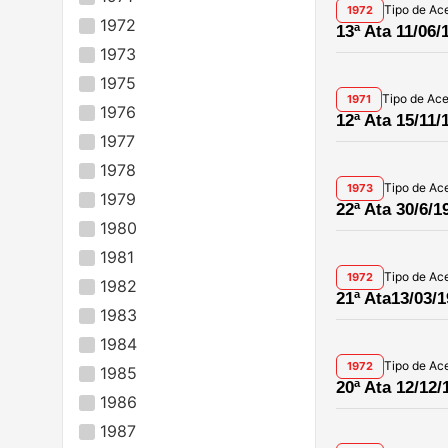
Tipo de Ac
1972
1972
13ª Ata 11/06/
1973
1975
Tipo de Ac
1971
1976
12ª Ata 15/11/
1977
1978
Tipo de Ac
1973
1979
22ª Ata 30/6/1
1980
1981
Tipo de Ac
1972
1982
21ª Ata13/03/
1983
1984
Tipo de Ac
1972
1985
20ª Ata 12/12/
1986
1987