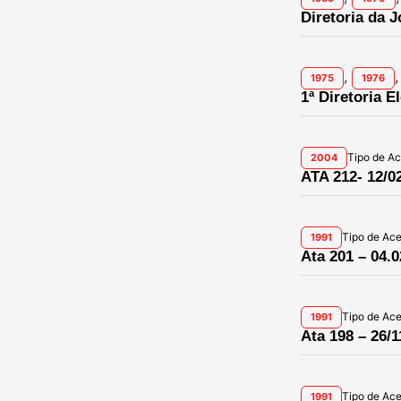
Diretoria da 
,
,
1975
1976
1ª Diretoria E
Tipo de A
2004
ATA 212- 12/0
Tipo de Ac
1991
Ata 201 – 04.0
Tipo de Ac
1991
Ata 198 – 26/1
Tipo de Ac
1991