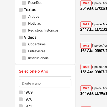
Reuniões
Tipo de Ac
1973
25ª Ata 17/11/
Textos
Artigos
Notícias
Tipo de Ac
1973
24ª Ata 11/11/
Registros históricos
Vídeos
Coberturas
Tipo de Ac
1972
16ª Ata 09/07/
Entrevistas
Institucionais
Tipo de Ac
1972
Selecione o Ano
15ª Ata 09/07/
Tipo de Ac
1972
1969
14ª Ata 11/06/
1970
1971