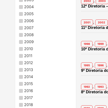
,
2002
2003
12ª Diretoria 
2004
2005
2006
,
2001
2002
2007
11ª Diretoria 
2008
2009
,
,
1998
1999
2010
10ª Diretoria 
2011
2012
,
,
1995
1996
2013
9ª Diretoria d
2014
2015
,
,
1992
1993
2016
8ª Diretoria d
2017
2018
,
,