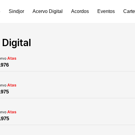
o
Sindjor
Acervo Digital
Acordos
Eventos
Carte
Digital
Atas
ervo
1976
Atas
ervo
1975
Atas
ervo
1975