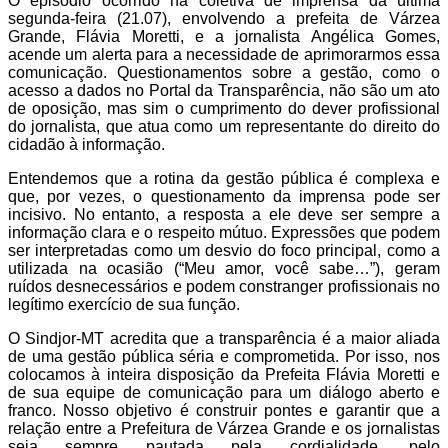
O episódio ocorrido na coletiva de imprensa da última
segunda-feira (21.07), envolvendo a prefeita de Várzea
Grande, Flávia Moretti, e a jornalista Angélica Gomes,
acende um alerta para a necessidade de aprimorarmos essa
comunicação. Questionamentos sobre a gestão, como o
acesso a dados no Portal da Transparência, não são um ato
de oposição, mas sim o cumprimento do dever profissional
do jornalista, que atua como um representante do direito do
cidadão à informação.
Entendemos que a rotina da gestão pública é complexa e
que, por vezes, o questionamento da imprensa pode ser
incisivo. No entanto, a resposta a ele deve ser sempre a
informação clara e o respeito mútuo. Expressões que podem
ser interpretadas como um desvio do foco principal, como a
utilizada na ocasião (“Meu amor, você sabe…”), geram
ruídos desnecessários e podem constranger profissionais no
legítimo exercício de sua função.
O Sindjor-MT acredita que a transparência é a maior aliada
de uma gestão pública séria e comprometida. Por isso, nos
colocamos à inteira disposição da Prefeita Flávia Moretti e
de sua equipe de comunicação para um diálogo aberto e
franco. Nosso objetivo é construir pontes e garantir que a
relação entre a Prefeitura de Várzea Grande e os jornalistas
seja sempre pautada pela cordialidade, pelo