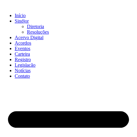
Ir
para
Início
o
Sindjor
conteúdo
Diretoria
Resoluções
Acervo Digital
Acordos
Eventos
Carteira
Registro
Legislação
Notícias
Contato