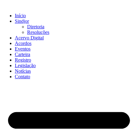
Ir
para
Início
o
Sindjor
conteúdo
Diretoria
Resoluções
Acervo Digital
Acordos
Eventos
Carteira
Registro
Legislação
Notícias
Contato