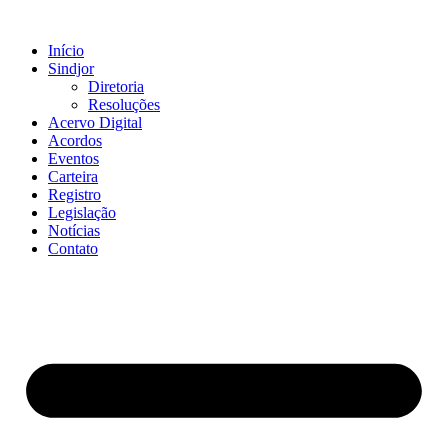
Ir
para
Início
o
Sindjor
conteúdo
Diretoria
Resoluções
Acervo Digital
Acordos
Eventos
Carteira
Registro
Legislação
Notícias
Contato