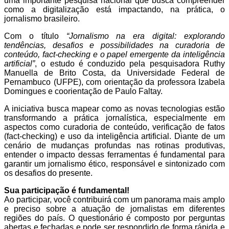
uma importante pesquisa nacional que busca compreender
como a digitalização está impactando, na prática, o
jornalismo brasileiro.
Com o título
“Jornalismo na era digital: explorando
tendências, desafios e possibilidades na curadoria de
conteúdo, fact-checking e o papel emergente da inteligência
artificial”
, o estudo é conduzido pela pesquisadora Ruthy
Manuella de Brito Costa, da Universidade Federal de
Pernambuco (UFPE), com orientação da professora Izabela
Domingues e coorientação de Paulo Faltay.
A iniciativa busca mapear como as novas tecnologias estão
transformando a prática jornalística, especialmente em
aspectos como curadoria de conteúdo, verificação de fatos
(fact-checking) e uso da inteligência artificial. Diante de um
cenário de mudanças profundas nas rotinas produtivas,
entender o impacto dessas ferramentas é fundamental para
garantir um jornalismo ético, responsável e sintonizado com
os desafios do presente.
Sua participação é fundamental!
Ao participar, você contribuirá com um panorama mais amplo
e preciso sobre a atuação de jornalistas em diferentes
regiões do país. O questionário é composto por perguntas
abertas e fechadas e pode ser respondido de forma rápida e