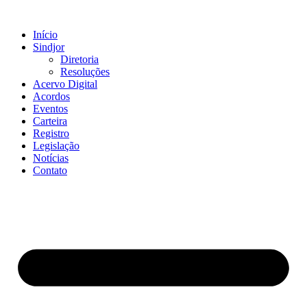
Ir
para
Início
o
Sindjor
conteúdo
Diretoria
Resoluções
Acervo Digital
Acordos
Eventos
Carteira
Registro
Legislação
Notícias
Contato