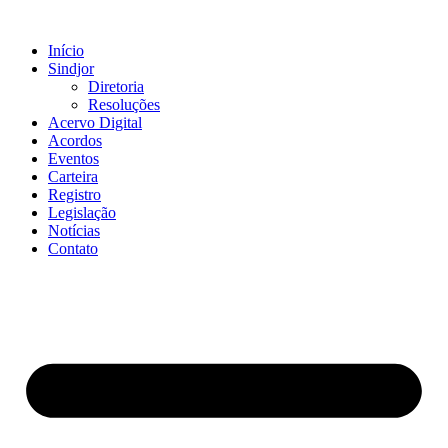
Ir
para
Início
o
Sindjor
conteúdo
Diretoria
Resoluções
Acervo Digital
Acordos
Eventos
Carteira
Registro
Legislação
Notícias
Contato