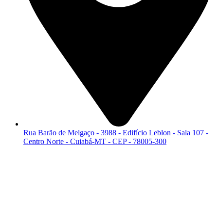
Rua Barão de Melgaço - 3988 - Edifício Leblon - Sala 107 -
Centro Norte - Cuiabá-MT - CEP - 78005-300