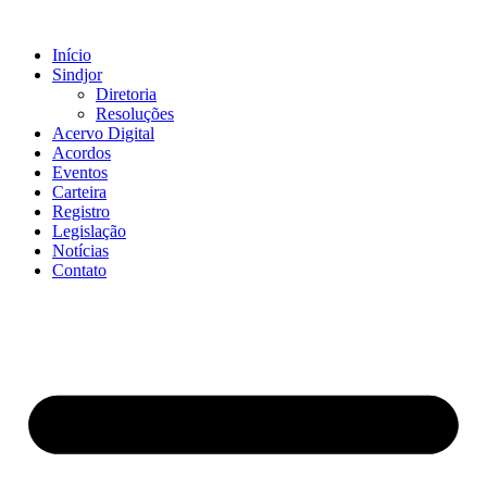
Ir
para
Início
o
Sindjor
conteúdo
Diretoria
Resoluções
Acervo Digital
Acordos
Eventos
Carteira
Registro
Legislação
Notícias
Contato