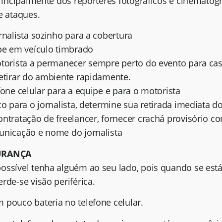
principalmente dos repórteres fotográficos e cinematogr
e ataques.
rnalista sozinho para a cobertura
ipe em veículo timbrado
otorista a permanecer sempre perto do evento para cas
retirar do ambiente rapidamente.
fone celular para a equipe e para o motorista
co para o jornalista, determine sua retirada imediata do
ontratação de freelancer, fornecer crachá provisório 
unicação e nome do jornalista
GURANÇA
ossível tenha alguém ao seu lado, pois quando se est
rde-se visão periférica.
 pouco bateria no telefone celular.