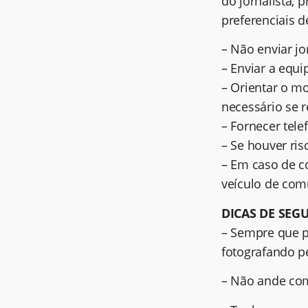
do jornalista, 
preferenciais d
– Não enviar jo
– Enviar a equ
– Orientar o m
necessário se 
– Fornecer tele
– Se houver ris
– Em caso de c
veículo de com
DICAS DE SE
– Sempre que p
fotografando pe
– Não ande com