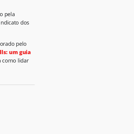
do pela
indicato dos
borado pelo
lls: um guia
a como lidar