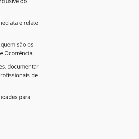
nclusive do
ediata e relate
ar quem são os
e Ocorrência.
res, documentar
rofissionais de
lidades para