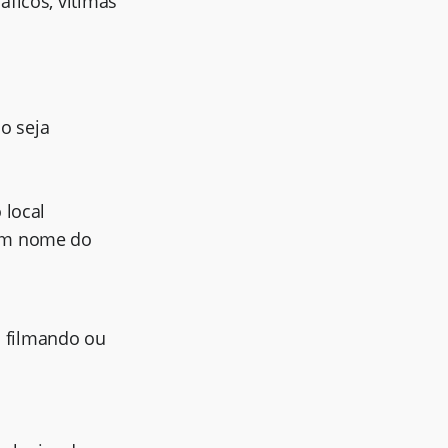
áficos, vítimas
o seja
 local
com nome do
á filmando ou