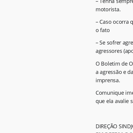
– Tenha sempre
motorista.
– Caso ocorra 
o fato
– Se sofrer agr
agressores (ap
O Boletim de O
a agressão e da
imprensa.
Comunique imed
que ela avalie 
DIREÇÃO SIND