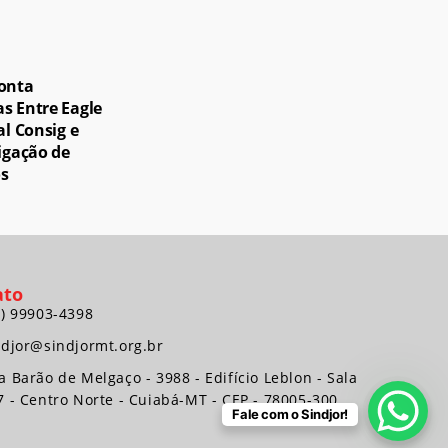
onta
s Entre Eagle
al Consig e
igação de
s
ato
5) 99903-4398
ndjor@sindjormt.org.br
a Barão de Melgaço - 3988 - Edifício Leblon - Sala
7 - Centro Norte - Cuiabá-MT - CEP - 78005-300
Fale com o Sindjor!