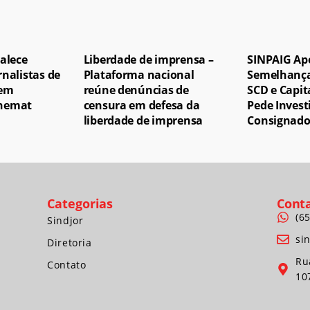
talece
Liberdade de imprensa –
SINPAIG Ap
rnalistas de
Plataforma nacional
Semelhança
 em
reúne denúncias de
SCD e Capit
Unemat
censura em defesa da
Pede Invest
liberdade de imprensa
Consignado
Categorias
Cont
(6
Sindjor
si
Diretoria
Ru
Contato
10