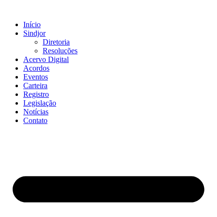
Ir
para
Início
o
Sindjor
conteúdo
Diretoria
Resoluções
Acervo Digital
Acordos
Eventos
Carteira
Registro
Legislação
Notícias
Contato