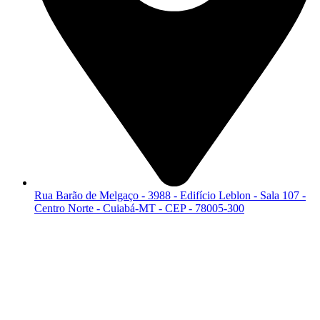
Rua Barão de Melgaço - 3988 - Edifício Leblon - Sala 107 -
Centro Norte - Cuiabá-MT - CEP - 78005-300