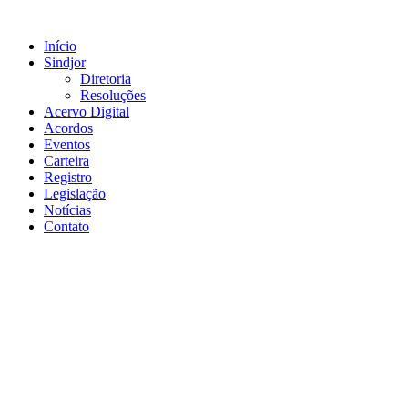
Ir
para
Início
o
Sindjor
conteúdo
Diretoria
Resoluções
Acervo Digital
Acordos
Eventos
Carteira
Registro
Legislação
Notícias
Contato