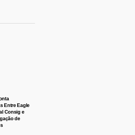
onta
 Entre Eagle
al Consig e
igação de
os