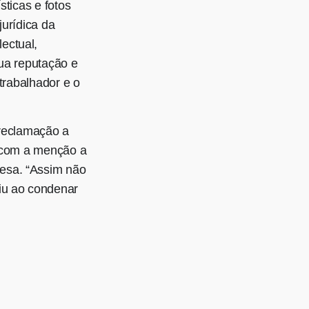
sticas e fotos
jurídica da
ectual,
sua reputação e
 trabalhador e o
 reclamação a
, com a menção a
esa. “Assim não
iu ao condenar