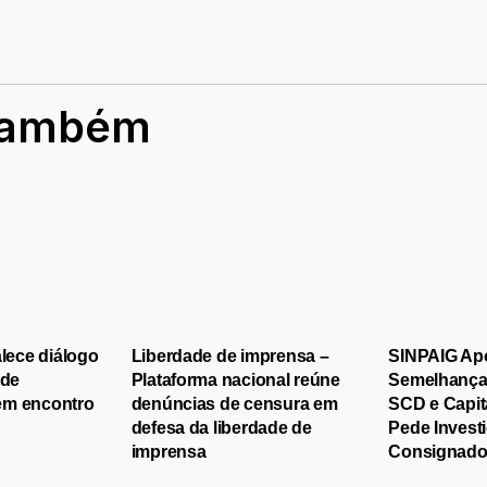
também
alece diálogo
Liberdade de imprensa –
SINPAIG Ap
 de
Plataforma nacional reúne
Semelhanças
em encontro
denúncias de censura em
SCD e Capit
defesa da liberdade de
Pede Invest
imprensa
Consignad