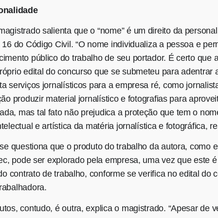
sonalidade
magistrado salienta que o “nome” é um direito da personal
 16 do Código Civil. “O nome individualiza a pessoa e perm
cimento público do trabalho de seu portador. É certo que 
róprio edital do concurso que se submeteu para adentrar
a serviços jornalísticos para a empresa ré, como jornalis
ção produzir material jornalístico e fotografias para aprov
da, mas tal fato não prejudica a proteção que tem o nom
electual e artística da matéria jornalística e fotográfica, 
o se questiona que o produto do trabalho da autora, como
alec, pode ser explorado pela empresa, uma vez que este 
 do contrato de trabalho, conforme se verifica no edital do
rabalhadora.
utos, contudo, é outra, explica o magistrado. “Apesar de 