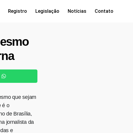
Registro
Legislação
Notícias
Contato
 mesmo
rna
 mesmo que sejam
 é o
o de Brasília,
a jornalista da
idas e