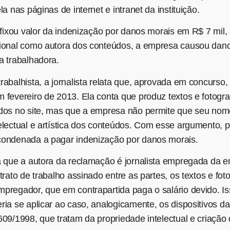
la nas páginas de internet e intranet da instituição.
 fixou valor da indenização por danos morais em R$ 7 mil, 
ional como autora dos conteúdos, a empresa causou dan
a trabalhadora.
abalhista, a jornalista relata que, aprovada em concurso, 
fevereiro de 2013. Ela conta que produz textos e fotografi
dos no site, mas que a empresa não permite que seu nome
electual e artística dos conteúdos. Com esse argumento, 
ondenada a pagar indenização por danos morais.
a que a autora da reclamação é jornalista empregada da e
trato de trabalho assinado entre as partes, os textos e fot
pregador, que em contrapartida paga o salário devido. Is
ia se aplicar ao caso, analogicamente, os dispositivos da
09/1998, que tratam da propriedade intelectual e criação 