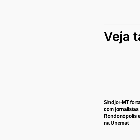
Veja 
Sindjor-MT fort
com jornalistas
Rondonópolis 
na Unemat