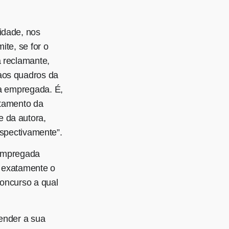
idade, nos
ite, se for o
a reclamante,
 aos quadros da
ta empregada. É,
eitamento da
e da autora,
respectivamente”.
 empregada
é exatamente o
 concurso a qual
vender a sua