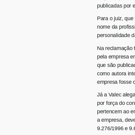
publicadas por e
Para o juiz, que
nome da profiss
personalidade d
Na reclamação tr
pela empresa em 
que são publica
como autora int
empresa fosse c
Já a Valec aleg
por força do con
pertencem ao em
a empresa, dever
9.276/1996 e 9.6