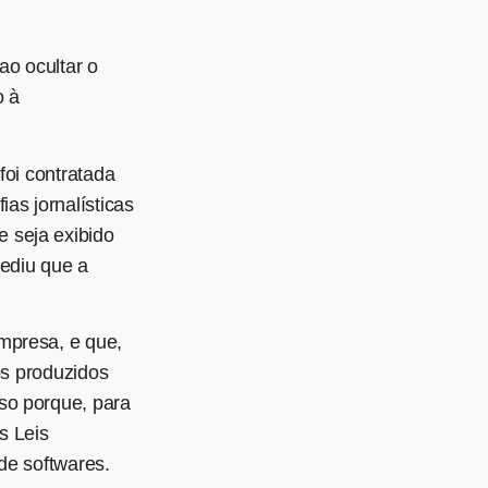
ao ocultar o
o à
foi contratada
as jornalísticas
 seja exibido
pediu que a
mpresa, e que,
os produzidos
so porque, para
s Leis
de softwares.