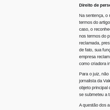
Direito de per
Na sentença, o 
termos do artigo
caso, o reconhe
nos termos do p
reclamada, prest
de fato, sua fun
empresa reclama
como criadora int
Para o juiz, nã
jornalista da V
objeto principal
se submeteu a t
A questão dos a