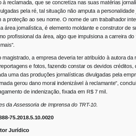
o à reclamada, que se concretiza nas suas matérias jornalí
ulgadas pela ré, tal situação não amputa a personalidade 
 a proteção ao seu nome. O nome de um trabalhador intel
a área jornalística, é elemento moldante e construtor de 
mo profissional da área, algo que impulsiona a carreira do
emais”.
o magistrado, a empresa deveria ter atribuído à autora da
 reportagens e fotos, fazendo constar os devidos créditos
a uma das produções jornalísticas divulgadas pela empr
amada gerou dano moral indenizável à reclamante”, conclu
gamento de indenização, fixada em R$ 7 mil.
s da Assessoria de Imprensa do TRT-10.
888-75.2018.5.10.0020
tor Jurídico