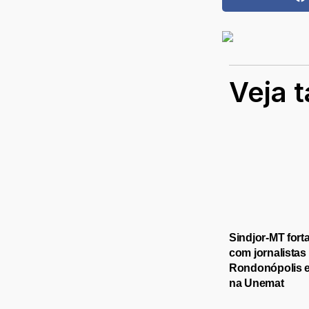
Veja 
Sindjor-MT fort
com jornalistas
Rondonópolis 
na Unemat