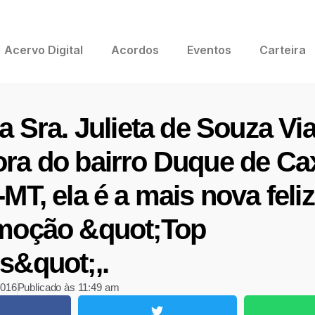
Acervo Digital
Acordos
Eventos
Carteira
a Sra. Julieta de Souza Vi
ra do bairro Duque de Cax
MT, ela é a mais nova feli
moção &quot;Top
s&quot;,.
2016
Publicado às
11:49 am