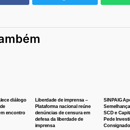
também
alece diálogo
Liberdade de imprensa –
SINPAIG Ap
 de
Plataforma nacional reúne
Semelhanças
em encontro
denúncias de censura em
SCD e Capit
defesa da liberdade de
Pede Invest
imprensa
Consignad