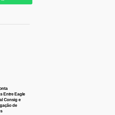
onta
 Entre Eagle
al Consig e
igação de
os