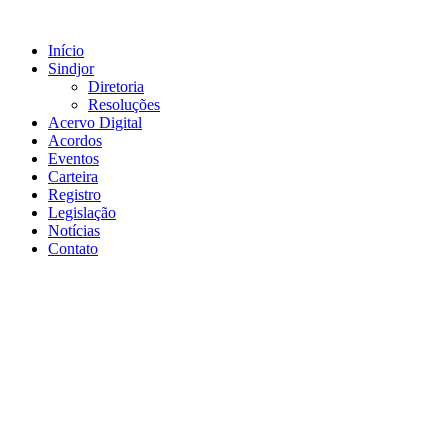
Ir
para
Início
o
Sindjor
conteúdo
Diretoria
Resoluções
Acervo Digital
Acordos
Eventos
Carteira
Registro
Legislação
Notícias
Contato