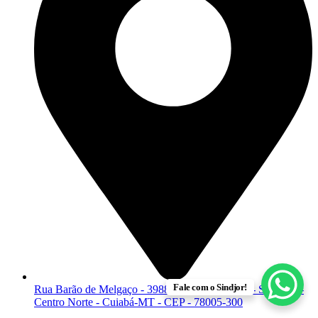
Fale com o Sindjor!
Rua Barão de Melgaço - 3988 - Edifício Leblon - Sala 107 -
Centro Norte - Cuiabá-MT - CEP - 78005-300