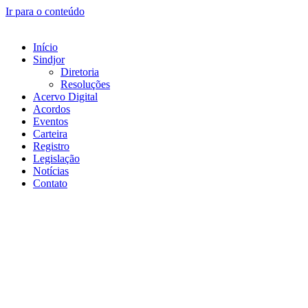
Ir para o conteúdo
Início
Sindjor
Diretoria
Resoluções
Acervo Digital
Acordos
Eventos
Carteira
Registro
Legislação
Notícias
Contato